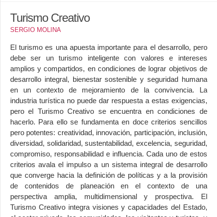
Turismo y Desarrollo
Turismo Creativo
SERGIO MOLINA
Turismo, empresas y actividades
Turismo y Campo de conocimiento
El turismo es una apuesta importante para el desarrollo, pero
debe ser un turismo inteligente con valores e intereses
Libros y publicaciones
amplios y compartidos, en condiciones de lograr objetivos de
desarrollo integral, bienestar sostenible y seguridad humana
Turismo y Desarrollo
en un contexto de mejoramiento de la convivencia. La
Turismo, empresas y actividades
industria turística no puede dar respuesta a estas exigencias,
pero el Turismo Creativo se encuentra en condiciones de
Turismo y Campo de conocimiento
hacerlo. Para ello se fundamenta en doce criterios sencillos
Actividades y eventos
pero potentes: creatividad, innovación, participación, inclusión,
diversidad, solidaridad, sustentabilidad, excelencia, seguridad,
Centros y revistas académicas
compromiso, responsabilidad e influencia. Cada uno de estos
criterios avala el impulso a un sistema integral de desarrollo
que converge hacia la definición de políticas y a la provisión
de contenidos de planeación en el contexto de una
perspectiva amplia, multidimensional y prospectiva. El
Turismo Creativo integra visiones y capacidades del Estado,