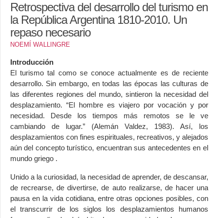
Retrospectiva del desarrollo del turismo en
Turismo y Desarrollo
la República Argentina 1810-2010. Un
repaso necesario
Turismo, empresas y actividades
NOEMÍ WALLINGRE
Turismo y Campo de conocimiento
Introducción
Libros y publicaciones
El turismo tal como se conoce actualmente es de reciente
Turismo y Desarrollo
desarrollo. Sin embargo, en todas las épocas las culturas de
las diferentes regiones del mundo, sintieron la necesidad del
Turismo, empresas y actividades
desplazamiento. “El hombre es viajero por vocación y por
Turismo y Campo de conocimiento
necesidad. Desde los tiempos más remotos se le ve
cambiando de lugar.” (Alemán Valdez, 1983). Así, los
Actividades y eventos
desplazamientos con fines espirituales, recreativos, y alejados
Centros y revistas académicas
aún del concepto turístico, encuentran sus antecedentes en el
mundo griego .
Unido a la curiosidad, la necesidad de aprender, de descansar,
de recrearse, de divertirse, de auto realizarse, de hacer una
pausa en la vida cotidiana, entre otras opciones posibles, con
el transcurrir de los siglos los desplazamientos humanos